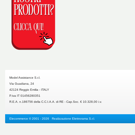
Model Assistance S.r.l.
Via Guadiana, 24
42124 Reggio Emilia - ITALY
P.iva IT 01456280351
R.E.A. n.186756 della C.C.I.A.A. di RE - Cap.Soc. € 10.328,00 i.v.
Elecommerce
© 2001 - 2026 Realizzazione
Elettrorama S.r.l.