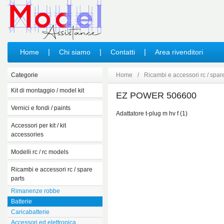
|
|
|
Home
Chi siamo
Contatti
Area rivenditori
Categorie
Home
/
Ricambi e accessori rc / spar
Kit di montaggio / model kit
EZ POWER 506600
Auto
Vernici e fondi / paints
Moto
Adattatore t-plug m hv f (1)
Acrilici
Militare
Accessori per kit / kit
Ausiliari
Aerei
accessories
Attrezzature da lavoro
Elicotteri
Accessori per diorami
Colori ad olio
Modelli rc / rc models
Spaziale
Aerografi e compressori
Lacquer paint
Aerei
Movimento terra
Attrezzi da lavoro
Ricambi e accessori rc / spare
Matite
Auto
Camion e autobus
Colle
parts
Smalti
Barche
Navale
Mascheranti
Rimanenze robbe
Spray per plastica
Camion e autobus
Film e cartoni animati
Pennelli
Batterie
Spray per policarbonato
Carri armati
Animali e dinosauri
Vetrinette, bacheche e stand
Caricabatterie
Primer / stucchi
Droni
Accessori per modelli civili
Accessori e migliorie per modelli
Accessori ed elettronica