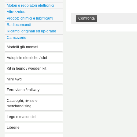
Pigmenti
Elicotteri
Educativi
Motori e regolatori elettronici
Espositori per vernici
Moto e quad
Ferroviario
Attrezzatura
Metallici
Movimento terra e mezzi da
Starter kit
Prodotti chimici e lubrificanti
Confronta
lavoro
Junior kit
Radiocomandi
Carrera hybrid
Ricambi originali ed up-grade
Junior rc
Carrozzerie
Modelli già montati
Aerei
Autopiste elettriche / slot
Play set
Autopiste elettriche
Film e cartoni animati
Kit in legno / wooden kit
Accessori per autopiste
Funko pop
Navi
Automodelli
Mini 4wd
Auto
Aerei
Ricambi per automodelli
Camion e autobus
Auto
3d
Ferroviario / railway
Attrezzatura
Elicotteri
Ricambi
Merchandising
Piste
Spaziale
Piste
Cataloghi, riviste e
Locomotive e vagoni
Militare
merchandising
Accessori
Moto
Cataloghi
Lego e mattoncini
Movimento terra
Libri e riviste
Lego
Navale
Merchandising
Librerie
Mattoncini vari
Auto retrocarica
Espositori
Book nook