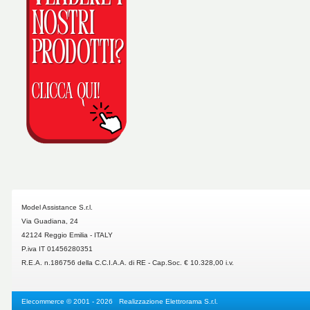
Model Assistance S.r.l.
Via Guadiana, 24
42124 Reggio Emilia - ITALY
P.iva IT 01456280351
R.E.A. n.186756 della C.C.I.A.A. di RE - Cap.Soc. € 10.328,00 i.v.
Elecommerce
© 2001 - 2026 Realizzazione
Elettrorama S.r.l.