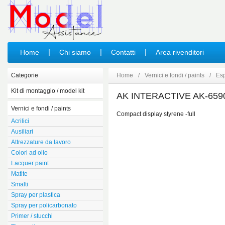
|
|
|
Home
Chi siamo
Contatti
Area rivenditori
Categorie
Home
/
Vernici e fondi / paints
/
Esp
Kit di montaggio / model kit
AK INTERACTIVE AK-659
Auto
Vernici e fondi / paints
Moto
Compact display styrene -full
Acrilici
Militare
Ausiliari
Aerei
Attrezzature da lavoro
Elicotteri
Colori ad olio
Spaziale
Lacquer paint
Movimento terra
Matite
Camion e autobus
Smalti
Navale
Spray per plastica
Film e cartoni animati
Spray per policarbonato
Animali e dinosauri
Primer / stucchi
Accessori per modelli civili