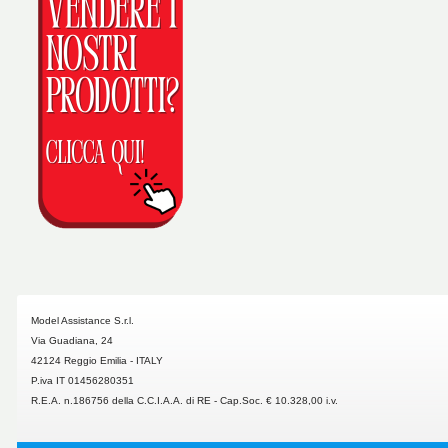
Orbis
Model Assistance S.r.l.
Via Guadiana, 24
42124 Reggio Emilia - ITALY
P.iva IT 01456280351
R.E.A. n.186756 della C.C.I.A.A. di RE - Cap.Soc. € 10.328,00 i.v.