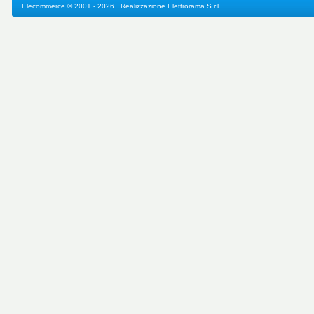
Elecommerce
© 2001 - 2026 Realizzazione
Elettrorama S.r.l.